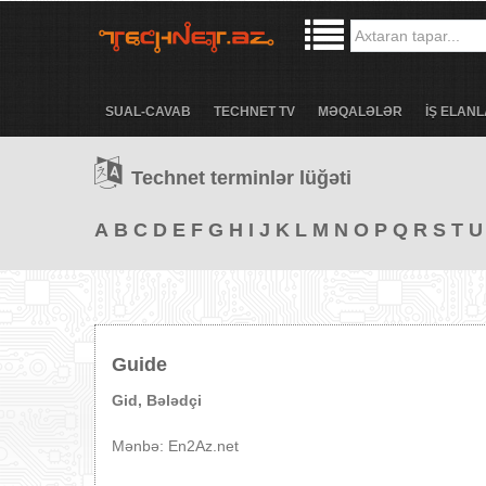
SUAL-CAVAB
TECHNET TV
MƏQALƏLƏR
İŞ ELANL
Technet terminlər lüğəti
A
B
C
D
E
F
G
H
I
J
K
L
M
N
O
P
Q
R
S
T
U
Guide
Gid, Bələdçi
Mənbə: En2Az.net