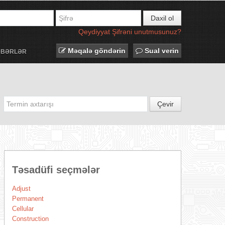
Daxil ol
Qeydiyyat
Şifrəni unutmusunuz?
Məqalə göndərin
Sual verin
ƏBƏRLƏR
Çevir
Təsadüfi seçmələr
Adjust
Permanent
Cellular
Construction