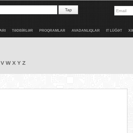
Tap
ARI
TƏDBİRLƏR
PROQRAMLAR
AVADANLIQLAR
IT LÜĞƏT
X
V
W
X
Y
Z