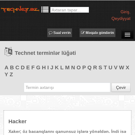
Giriş
,
Qeydiyyat
Sual verin
Məqalə göndərin
SUAL-CAVAB
Technet terminlər lüğəti
TECHNET TV
MƏQALƏLƏR
A
B
C
D
E
F
G
H
I
J
K
L
M
N
O
P
Q
R
S
T
U
V
W
X
Y
Z
İŞ ELANLARI
TƏDBİRLƏR
Çevir
PROQRAMLAR
AVADANLIQLAR
IT LÜĞƏT
Hacker
XƏBƏRLƏR
Xaker; öz bacarıqlarını qanunsuz işlərə yönəldən. İndi isə