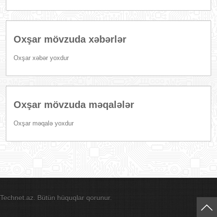
Oxşar mövzuda xəbərlər
Oxşar xəbər yoxdur
Oxşar mövzuda məqalələr
Oxşar məqalə yoxdur
Technet.az. Bütün hüquqlar qorunur.