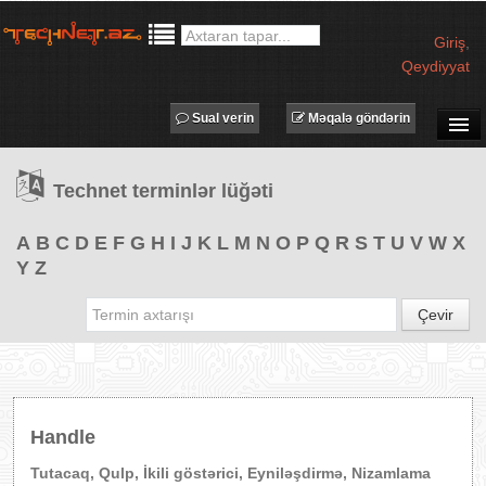
Giriş
,
Qeydiyyat
Sual verin
Məqalə göndərin
SUAL-CAVAB
Technet terminlər lüğəti
TECHNET TV
MƏQALƏLƏR
A
B
C
D
E
F
G
H
I
J
K
L
M
N
O
P
Q
R
S
T
U
V
W
X
Y
Z
İŞ ELANLARI
TƏDBİRLƏR
Çevir
PROQRAMLAR
AVADANLIQLAR
IT LÜĞƏT
Handle
XƏBƏRLƏR
Tutacaq, Qulp, İkili göstərici, Eyniləşdirmə, Nizamlama