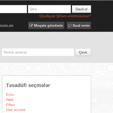
Daxil ol
Qeydiyyat
Şifrəni unutmusunuz?
Məqalə göndərin
Sual verin
ƏBƏRLƏR
Çevir
Təsadüfi seçmələr
Echo
Habit
Effect
User account