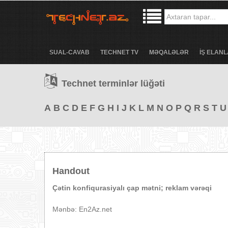
SUAL-CAVAB
TECHNET TV
MƏQALƏLƏR
İŞ ELANL
Technet terminlər lüğəti
A
B
C
D
E
F
G
H
I
J
K
L
M
N
O
P
Q
R
S
T
U
Handout
Çətin konfiqurasiyalı çap mətni; reklam vərəqi
Mənbə: En2Az.net