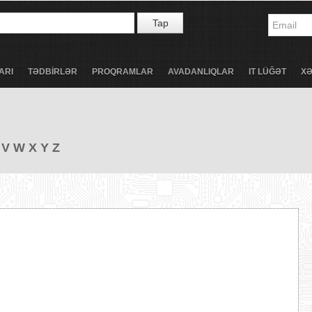
Tap
ARI
TƏDBİRLƏR
PROQRAMLAR
AVADANLIQLAR
IT LÜĞƏT
X
V
W
X
Y
Z