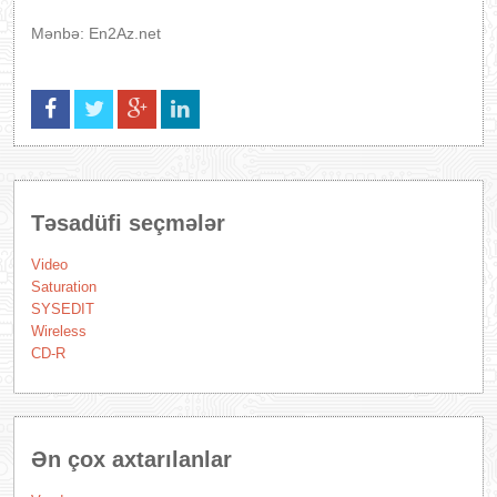
Mənbə: En2Az.net
Təsadüfi seçmələr
Video
Saturation
SYSEDIT
Wireless
CD-R
Ən çox axtarılanlar