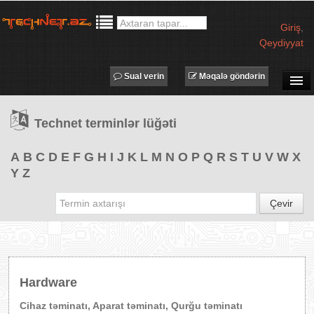
Giriş
,
Qeydiyyat
Sual verin
Məqalə göndərin
SUAL-CAVAB
Technet terminlər lüğəti
TECHNET TV
MƏQALƏLƏR
A
B
C
D
E
F
G
H
I
J
K
L
M
N
O
P
Q
R
S
T
U
V
W
X
Y
Z
İŞ ELANLARI
TƏDBİRLƏR
Çevir
PROQRAMLAR
AVADANLIQLAR
IT LÜĞƏT
Hardware
XƏBƏRLƏR
Cihaz təminatı, Aparat təminatı, Qurğu təminatı