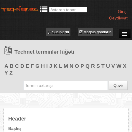
Giriş
,
Qeydiyyat
Sual verin
Məqalə göndərin
SUAL-CAVAB
Technet terminlər lüğəti
TECHNET TV
MƏQALƏLƏR
A
B
C
D
E
F
G
H
I
J
K
L
M
N
O
P
Q
R
S
T
U
V
W
X
Y
Z
İŞ ELANLARI
TƏDBİRLƏR
Çevir
PROQRAMLAR
AVADANLIQLAR
IT LÜĞƏT
Header
XƏBƏRLƏR
Başlıq