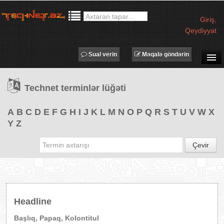
Giriş
,
Qeydiyyat
Sual verin
Məqalə göndərin
SUAL-CAVAB
Technet terminlər lüğəti
TECHNET TV
MƏQALƏLƏR
A
B
C
D
E
F
G
H
I
J
K
L
M
N
O
P
Q
R
S
T
U
V
W
X
Y
Z
İŞ ELANLARI
TƏDBİRLƏR
Çevir
PROQRAMLAR
AVADANLIQLAR
IT LÜĞƏT
Headline
XƏBƏRLƏR
Başlıq, Papaq, Kolontitul