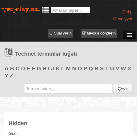
Giriş
,
Qeydiyyat
Sual verin
Məqalə göndərin
SUAL-CAVAB
Technet terminlər lüğəti
TECHNET TV
MƏQALƏLƏR
A
B
C
D
E
F
G
H
I
J
K
L
M
N
O
P
Q
R
S
T
U
V
W
X
Y
Z
İŞ ELANLARI
TƏDBİRLƏR
Çevir
PROQRAMLAR
AVADANLIQLAR
IT LÜĞƏT
Hidden
XƏBƏRLƏR
Gizli