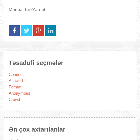
Mənbə: En2Az.net
Təsadüfi seçmələr
Connect
Allowed
Format
Anonymous
Crowd
Ən çox axtarılanlar