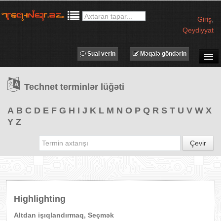
Giriş
,
Qeydiyyat
Sual verin
Məqalə göndərin
SUAL-CAVAB
Technet terminlər lüğəti
TECHNET TV
MƏQALƏLƏR
A
B
C
D
E
F
G
H
I
J
K
L
M
N
O
P
Q
R
S
T
U
V
W
X
Y
Z
İŞ ELANLARI
TƏDBİRLƏR
Çevir
PROQRAMLAR
AVADANLIQLAR
IT LÜĞƏT
Highlighting
XƏBƏRLƏR
Altdan işıqlandırmaq, Seçmək