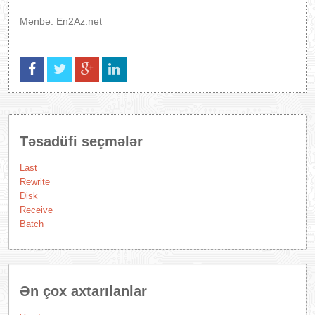
Mənbə: En2Az.net
Təsadüfi seçmələr
Last
Rewrite
Disk
Receive
Batch
Ən çox axtarılanlar