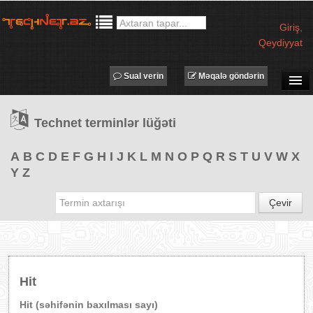
Giriş
,
Qeydiyyat
Sual verin
Məqalə göndərin
SUAL-CAVAB
Technet terminlər lüğəti
TECHNET TV
MƏQALƏLƏR
A
B
C
D
E
F
G
H
I
J
K
L
M
N
O
P
Q
R
S
T
U
V
W
X
Y
Z
İŞ ELANLARI
TƏDBİRLƏR
Çevir
PROQRAMLAR
AVADANLIQLAR
IT LÜĞƏT
Hit
XƏBƏRLƏR
Hit (səhifənin baxılması sayı)