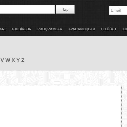
Tap
ARI
TƏDBİRLƏR
PROQRAMLAR
AVADANLIQLAR
IT LÜĞƏT
X
V
W
X
Y
Z