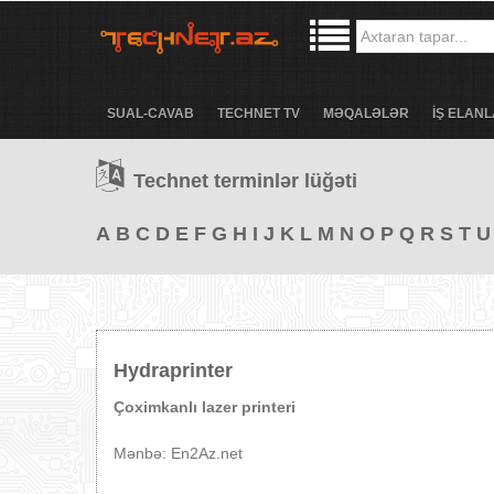
SUAL-CAVAB
TECHNET TV
MƏQALƏLƏR
İŞ ELANL
Technet terminlər lüğəti
A
B
C
D
E
F
G
H
I
J
K
L
M
N
O
P
Q
R
S
T
U
Hydraprinter
Çoximkanlı lazer printeri
Mənbə: En2Az.net