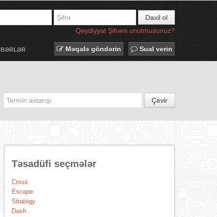
Daxil ol
Qeydiyyat
Şifrəni unutmusunuz?
Məqalə göndərin
Sual verin
ƏBƏRLƏR
Çevir
Təsadüfi seçmələr
Cross
Escape
Strategy
Dash