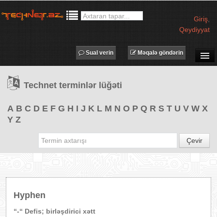
Giriş
,
Qeydiyyat
Sual verin
Məqalə göndərin
SUAL-CAVAB
Technet terminlər lüğəti
TECHNET TV
MƏQALƏLƏR
A
B
C
D
E
F
G
H
I
J
K
L
M
N
O
P
Q
R
S
T
U
V
W
X
Y
Z
İŞ ELANLARI
TƏDBİRLƏR
Çevir
PROQRAMLAR
AVADANLIQLAR
IT LÜĞƏT
Hyphen
XƏBƏRLƏR
“-“ Defis; birləşdirici xətt