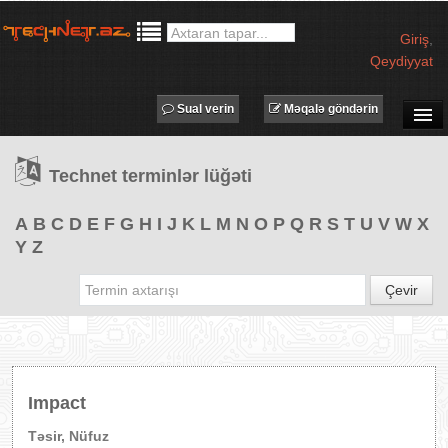
Giriş
,
Qeydiyyat
Sual verin
Məqalə göndərin
SUAL-CAVAB
Technet terminlər lüğəti
TECHNET TV
MƏQALƏLƏR
A
B
C
D
E
F
G
H
I
J
K
L
M
N
O
P
Q
R
S
T
U
V
W
X
Y
Z
İŞ ELANLARI
TƏDBİRLƏR
Çevir
PROQRAMLAR
AVADANLIQLAR
IT LÜĞƏT
Impact
XƏBƏRLƏR
Təsir, Nüfuz