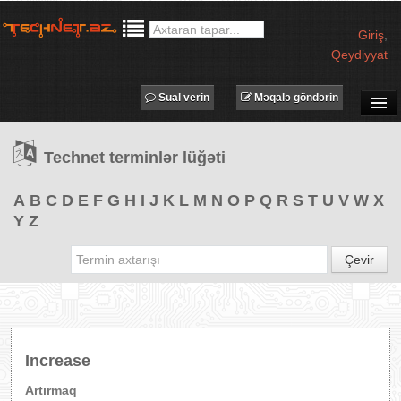
Giriş
,
Qeydiyyat
Sual verin
Məqalə göndərin
SUAL-CAVAB
Technet terminlər lüğəti
TECHNET TV
MƏQALƏLƏR
A
B
C
D
E
F
G
H
I
J
K
L
M
N
O
P
Q
R
S
T
U
V
W
X
Y
Z
İŞ ELANLARI
TƏDBİRLƏR
Çevir
PROQRAMLAR
AVADANLIQLAR
IT LÜĞƏT
Increase
XƏBƏRLƏR
Artırmaq