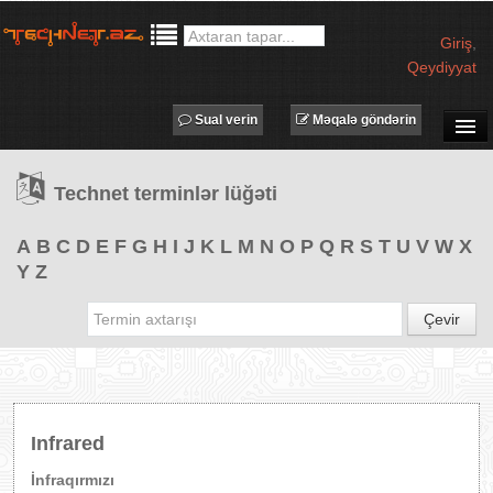
Giriş
,
Qeydiyyat
Sual verin
Məqalə göndərin
SUAL-CAVAB
Technet terminlər lüğəti
TECHNET TV
MƏQALƏLƏR
A
B
C
D
E
F
G
H
I
J
K
L
M
N
O
P
Q
R
S
T
U
V
W
X
Y
Z
İŞ ELANLARI
TƏDBİRLƏR
Çevir
PROQRAMLAR
AVADANLIQLAR
IT LÜĞƏT
Infrared
XƏBƏRLƏR
İnfraqırmızı