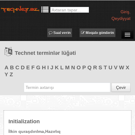
Giriş
,
Qeydiyyat
Sual verin
Məqalə göndərin
SUAL-CAVAB
Technet terminlər lüğəti
TECHNET TV
MƏQALƏLƏR
A
B
C
D
E
F
G
H
I
J
K
L
M
N
O
P
Q
R
S
T
U
V
W
X
Y
Z
İŞ ELANLARI
TƏDBİRLƏR
Çevir
PROQRAMLAR
AVADANLIQLAR
IT LÜĞƏT
Initialization
XƏBƏRLƏR
İlkin quraşdırılma,Hazırlıq