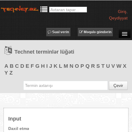
Giriş
,
Qeydiyyat
Sual verin
Məqalə göndərin
SUAL-CAVAB
Technet terminlər lüğəti
TECHNET TV
MƏQALƏLƏR
A
B
C
D
E
F
G
H
I
J
K
L
M
N
O
P
Q
R
S
T
U
V
W
X
Y
Z
İŞ ELANLARI
TƏDBİRLƏR
Çevir
PROQRAMLAR
AVADANLIQLAR
IT LÜĞƏT
Input
XƏBƏRLƏR
Daxil etmə