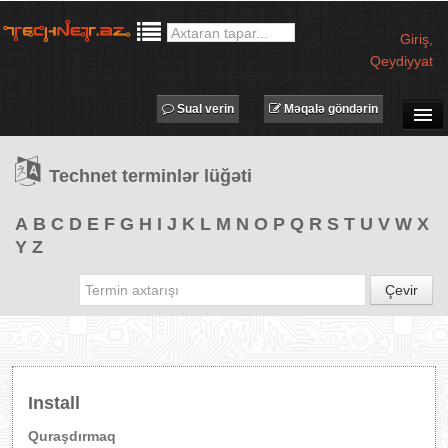
Giriş
,
Qeydiyyat
Sual verin
Məqalə göndərin
SUAL-CAVAB
Technet terminlər lüğəti
TECHNET TV
MƏQALƏLƏR
A
B
C
D
E
F
G
H
I
J
K
L
M
N
O
P
Q
R
S
T
U
V
W
X
Y
Z
İŞ ELANLARI
TƏDBİRLƏR
Çevir
PROQRAMLAR
AVADANLIQLAR
IT LÜĞƏT
Install
XƏBƏRLƏR
Quraşdırmaq