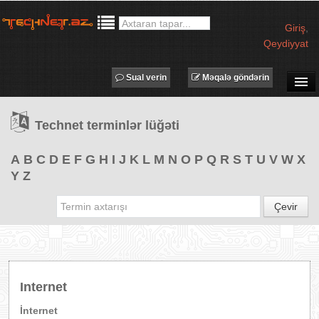
Giriş
,
Qeydiyyat
Sual verin
Məqalə göndərin
SUAL-CAVAB
Technet terminlər lüğəti
TECHNET TV
MƏQALƏLƏR
A
B
C
D
E
F
G
H
I
J
K
L
M
N
O
P
Q
R
S
T
U
V
W
X
Y
Z
İŞ ELANLARI
TƏDBİRLƏR
Çevir
PROQRAMLAR
AVADANLIQLAR
IT LÜĞƏT
Internet
XƏBƏRLƏR
İnternet