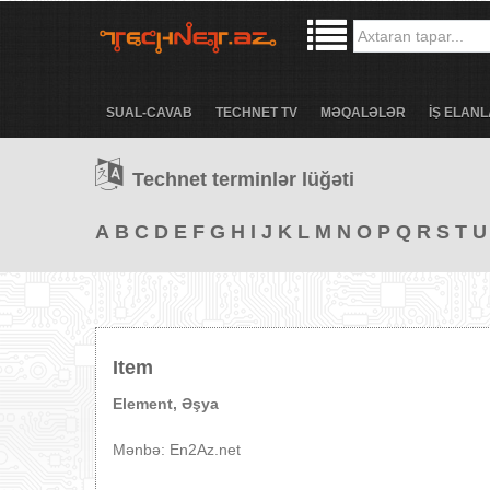
SUAL-CAVAB
TECHNET TV
MƏQALƏLƏR
İŞ ELANL
Technet terminlər lüğəti
A
B
C
D
E
F
G
H
I
J
K
L
M
N
O
P
Q
R
S
T
U
Item
Element, Əşya
Mənbə: En2Az.net