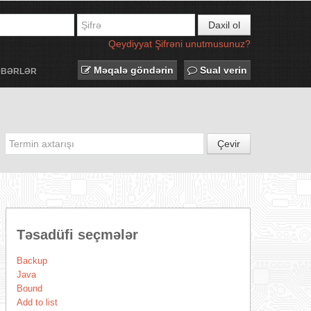
Daxil ol
Qeydiyyat
Şifrəni unutmusunuz?
Məqalə göndərin
Sual verin
ƏBƏRLƏR
Çevir
Təsadüfi seçmələr
Backup
Java
Bound
Add to list