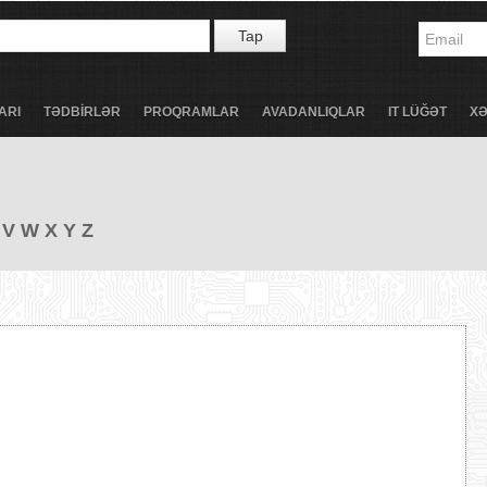
Tap
ARI
TƏDBİRLƏR
PROQRAMLAR
AVADANLIQLAR
IT LÜĞƏT
X
V
W
X
Y
Z