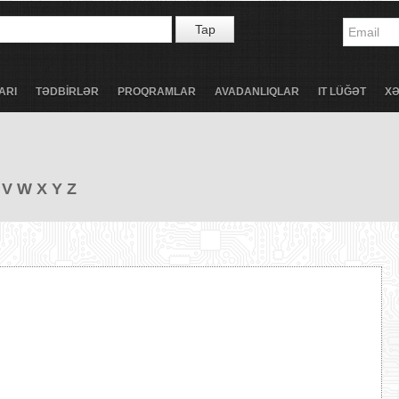
Tap
ARI
TƏDBİRLƏR
PROQRAMLAR
AVADANLIQLAR
IT LÜĞƏT
X
V
W
X
Y
Z