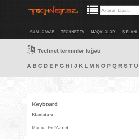
SUAL-CAVAB
TECHNET TV
MƏQALƏLƏR
İŞ ELANL
Technet terminlər lüğəti
A
B
C
D
E
F
G
H
I
J
K
L
M
N
O
P
Q
R
S
T
U
Keyboard
Klaviatura
Mənbə: En2Az.net