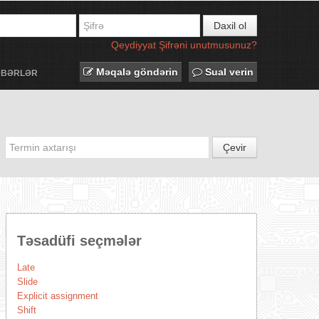
Daxil ol
Qeydiyyat
Şifrəni unutmusunuz?
Məqalə göndərin
Sual verin
ƏBƏRLƏR
Çevir
Təsadüfi seçmələr
Late
Slide
Explicit assignment
Shift