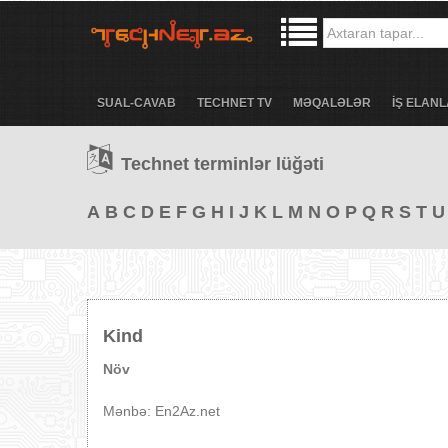
SUAL-CAVAB
TECHNET TV
MƏQALƏLƏR
İŞ ELANL
Technet terminlər lüğəti
A
B
C
D
E
F
G
H
I
J
K
L
M
N
O
P
Q
R
S
T
U
Kind
Növ
Mənbə: En2Az.net