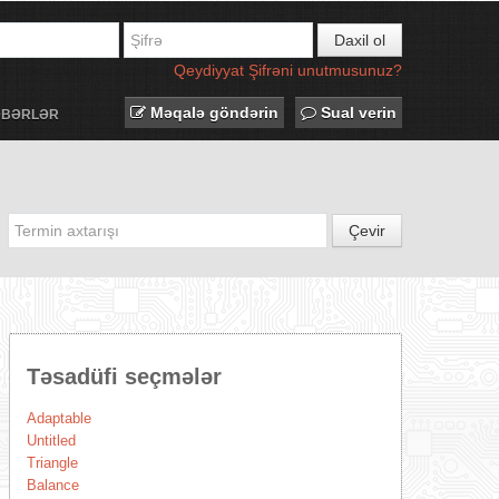
Daxil ol
Qeydiyyat
Şifrəni unutmusunuz?
Məqalə göndərin
Sual verin
ƏBƏRLƏR
Çevir
Təsadüfi seçmələr
Adaptable
Untitled
Triangle
Balance