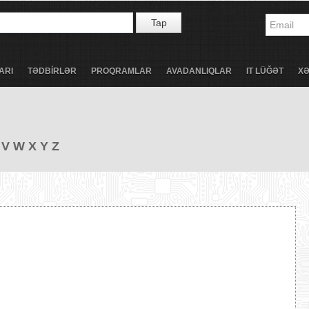
Tap
ARI
TƏDBİRLƏR
PROQRAMLAR
AVADANLIQLAR
IT LÜĞƏT
X
V
W
X
Y
Z