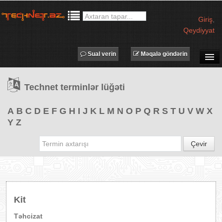
Giriş
,
Qeydiyyat
Sual verin
Məqalə göndərin
SUAL-CAVAB
Technet terminlər lüğəti
TECHNET TV
MƏQALƏLƏR
A
B
C
D
E
F
G
H
I
J
K
L
M
N
O
P
Q
R
S
T
U
V
W
X
Y
Z
İŞ ELANLARI
TƏDBİRLƏR
Çevir
PROQRAMLAR
AVADANLIQLAR
IT LÜĞƏT
Kit
XƏBƏRLƏR
Təhcizat