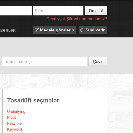
Daxil ol
Qeydiyyat
Şifrəni unutmusunuz?
Məqalə göndərin
Sual verin
ƏBƏRLƏR
Çevir
Təsadüfi seçmələr
Underlying
Pivot
Feasible
Keyword