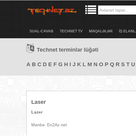
SUAL-CAVAB
TECHNET TV
MƏQALƏLƏR
İŞ ELANL
Technet terminlər lüğəti
A
B
C
D
E
F
G
H
I
J
K
L
M
N
O
P
Q
R
S
T
U
Laser
Lazer
Mənbə: En2Az.net