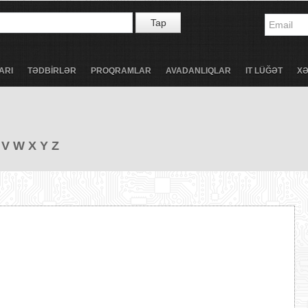
Tap
ARI
TƏDBİRLƏR
PROQRAMLAR
AVADANLIQLAR
IT LÜĞƏT
X
V
W
X
Y
Z