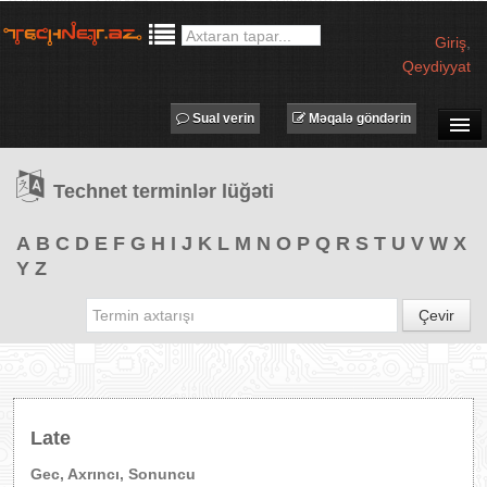
Giriş
,
Qeydiyyat
Sual verin
Məqalə göndərin
SUAL-CAVAB
Technet terminlər lüğəti
TECHNET TV
MƏQALƏLƏR
A
B
C
D
E
F
G
H
I
J
K
L
M
N
O
P
Q
R
S
T
U
V
W
X
Y
Z
İŞ ELANLARI
TƏDBİRLƏR
Çevir
PROQRAMLAR
AVADANLIQLAR
IT LÜĞƏT
Late
XƏBƏRLƏR
Gec, Axrıncı, Sonuncu