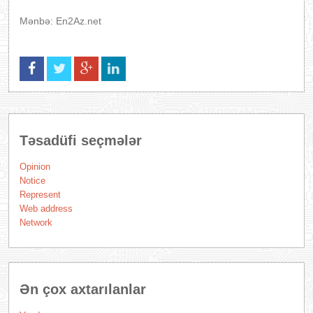
Mənbə: En2Az.net
Təsadüfi seçmələr
Opinion
Notice
Represent
Web address
Network
Ən çox axtarılanlar