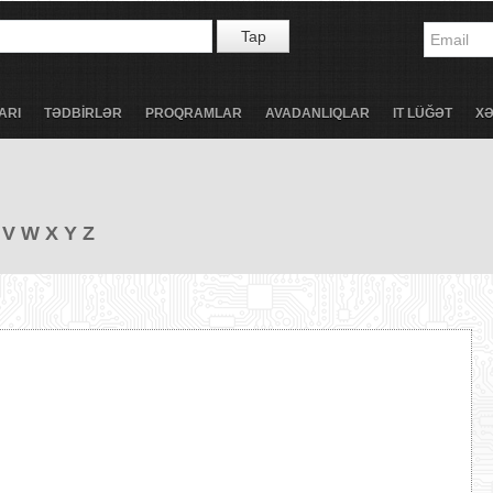
Tap
ARI
TƏDBİRLƏR
PROQRAMLAR
AVADANLIQLAR
IT LÜĞƏT
X
V
W
X
Y
Z