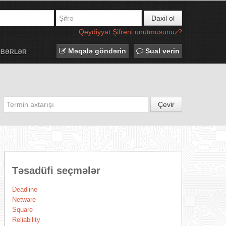
Daxil ol
Qeydiyyat
Şifrəni unutmusunuz?
Məqalə göndərin
Sual verin
ƏBƏRLƏR
Çevir
Təsadüfi seçmələr
Deadline
Netware
Square
Reliability