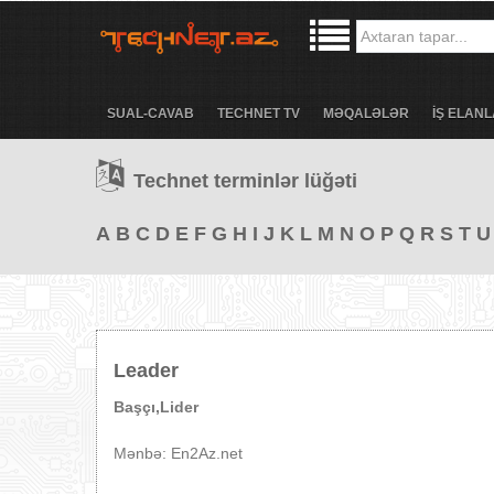
SUAL-CAVAB
TECHNET TV
MƏQALƏLƏR
İŞ ELANL
Technet terminlər lüğəti
A
B
C
D
E
F
G
H
I
J
K
L
M
N
O
P
Q
R
S
T
U
Leader
Başçı,Lider
Mənbə: En2Az.net