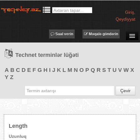
Giriş
,
Qeydiyyat
Sual verin
Məqalə göndərin
SUAL-CAVAB
Technet terminlər lüğəti
TECHNET TV
MƏQALƏLƏR
A
B
C
D
E
F
G
H
I
J
K
L
M
N
O
P
Q
R
S
T
U
V
W
X
Y
Z
İŞ ELANLARI
TƏDBİRLƏR
Çevir
PROQRAMLAR
AVADANLIQLAR
IT LÜĞƏT
Length
XƏBƏRLƏR
Uzunluq