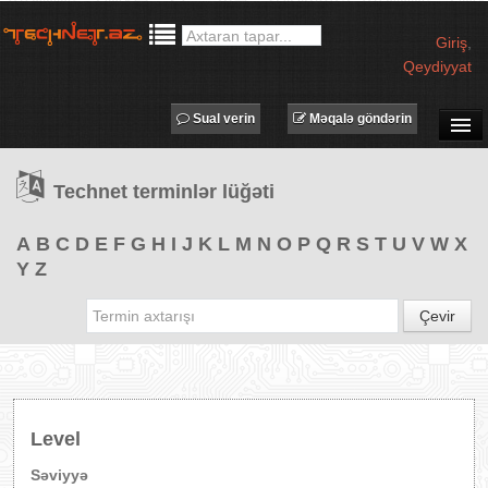
Giriş
,
Qeydiyyat
Sual verin
Məqalə göndərin
SUAL-CAVAB
Technet terminlər lüğəti
TECHNET TV
MƏQALƏLƏR
A
B
C
D
E
F
G
H
I
J
K
L
M
N
O
P
Q
R
S
T
U
V
W
X
Y
Z
İŞ ELANLARI
TƏDBİRLƏR
Çevir
PROQRAMLAR
AVADANLIQLAR
IT LÜĞƏT
Level
XƏBƏRLƏR
Səviyyə