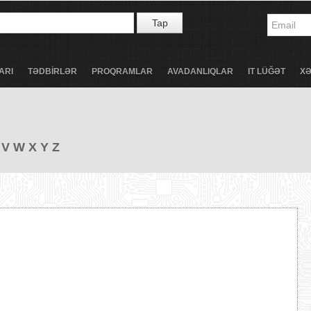
Tap
ARI
TƏDBİRLƏR
PROQRAMLAR
AVADANLIQLAR
IT LÜĞƏT
X
V
W
X
Y
Z