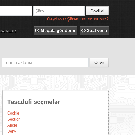
Daxil ol
Qeydiyyat
Şifrəni unutmusunuz?
Məqalə göndərin
Sual verin
ƏBƏRLƏR
Çevir
Təsadüfi seçmələr
Cookie
Section
Angle
Deny