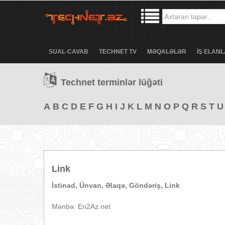
SUAL-CAVAB
TECHNET TV
MƏQALƏLƏR
İŞ ELANL
Technet terminlər lüğəti
A
B
C
D
E
F
G
H
I
J
K
L
M
N
O
P
Q
R
S
T
U
Link
İstinad, Ünvan, Əlaqə, Göndəriş, Link
Mənbə: En2Az.net