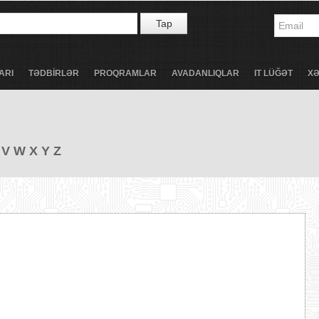
Tap
ARI
TƏDBİRLƏR
PROQRAMLAR
AVADANLIQLAR
IT LÜĞƏT
X
V
W
X
Y
Z