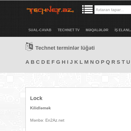
SUAL-CAVAB
TECHNET TV
MƏQALƏLƏR
İŞ ELANL
Technet terminlər lüğəti
A
B
C
D
E
F
G
H
I
J
K
L
M
N
O
P
Q
R
S
T
U
Lock
Kilidləmək
Mənbə: En2Az.net