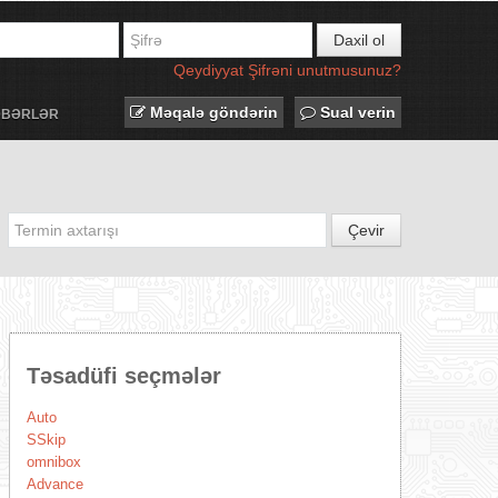
Daxil ol
Qeydiyyat
Şifrəni unutmusunuz?
Məqalə göndərin
Sual verin
ƏBƏRLƏR
Çevir
Təsadüfi seçmələr
Auto
SSkip
omnibox
Advance