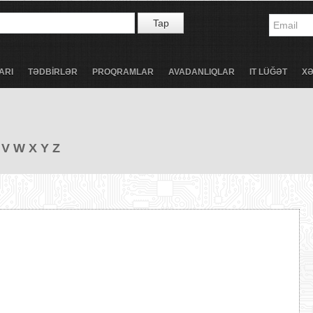
Tap
ARI
TƏDBİRLƏR
PROQRAMLAR
AVADANLIQLAR
IT LÜĞƏT
X
V
W
X
Y
Z