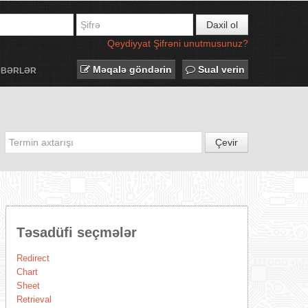
Daxil ol
Qeydiyyat
Şifrəni unutmusunuz?
Məqalə göndərin
Sual verin
ƏBƏRLƏR
Çevir
Təsadüfi seçmələr
Redirect
Chart
Sheet
Retrieval