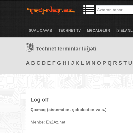
SUAL-CAVAB
TECHNET TV
MƏQALƏLƏR
İŞ ELANL
Technet terminlər lüğəti
A
B
C
D
E
F
G
H
I
J
K
L
M
N
O
P
Q
R
S
T
U
Log off
Çıxmaq (sistemdən; şəbəkədən və s.)
Mənbə: En2Az.net