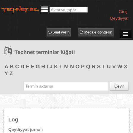
Giriş
,
Qeydiyyat
Sual verin
Məqalə göndərin
SUAL-CAVAB
Technet terminlər lüğəti
TECHNET TV
MƏQALƏLƏR
A
B
C
D
E
F
G
H
I
J
K
L
M
N
O
P
Q
R
S
T
U
V
W
X
Y
Z
İŞ ELANLARI
TƏDBİRLƏR
Çevir
PROQRAMLAR
AVADANLIQLAR
IT LÜĞƏT
Log
XƏBƏRLƏR
Qeydiyyat jurnalı