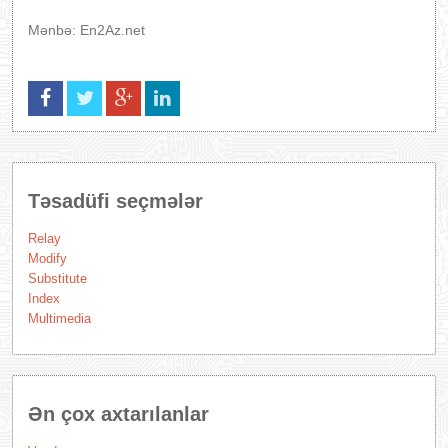
Mənbə: En2Az.net
Təsadüfi seçmələr
Relay
Modify
Substitute
Index
Multimedia
Ən çox axtarılanlar