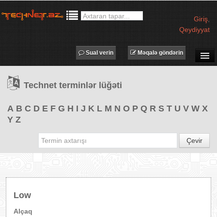
Giriş
,
Qeydiyyat
Sual verin
Məqalə göndərin
SUAL-CAVAB
Technet terminlər lüğəti
TECHNET TV
MƏQALƏLƏR
A
B
C
D
E
F
G
H
I
J
K
L
M
N
O
P
Q
R
S
T
U
V
W
X
Y
Z
İŞ ELANLARI
TƏDBİRLƏR
Çevir
PROQRAMLAR
AVADANLIQLAR
IT LÜĞƏT
Low
XƏBƏRLƏR
Alçaq