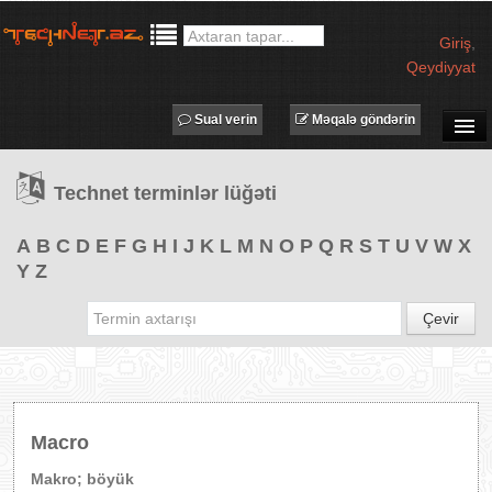
Giriş
,
Qeydiyyat
Sual verin
Məqalə göndərin
SUAL-CAVAB
Technet terminlər lüğəti
TECHNET TV
MƏQALƏLƏR
A
B
C
D
E
F
G
H
I
J
K
L
M
N
O
P
Q
R
S
T
U
V
W
X
Y
Z
İŞ ELANLARI
TƏDBİRLƏR
Çevir
PROQRAMLAR
AVADANLIQLAR
IT LÜĞƏT
Macro
XƏBƏRLƏR
Makro; böyük