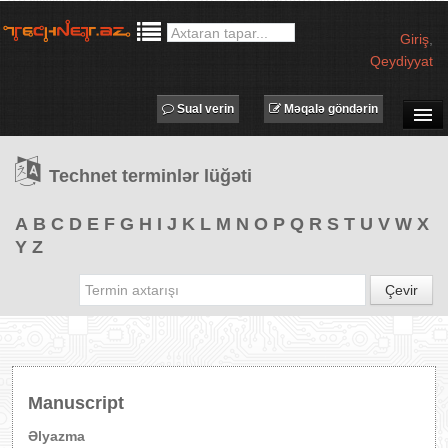
Giriş
,
Qeydiyyat
Sual verin
Məqalə göndərin
SUAL-CAVAB
Technet terminlər lüğəti
TECHNET TV
MƏQALƏLƏR
A
B
C
D
E
F
G
H
I
J
K
L
M
N
O
P
Q
R
S
T
U
V
W
X
Y
Z
İŞ ELANLARI
TƏDBİRLƏR
Çevir
PROQRAMLAR
AVADANLIQLAR
IT LÜĞƏT
Manuscript
XƏBƏRLƏR
Əlyazma