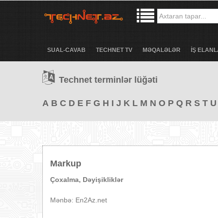
SUAL-CAVAB
TECHNET TV
MƏQALƏLƏR
İŞ ELANL
Technet terminlər lüğəti
A
B
C
D
E
F
G
H
I
J
K
L
M
N
O
P
Q
R
S
T
U
Markup
Çoxalma, Dəyişikliklər
Mənbə: En2Az.net