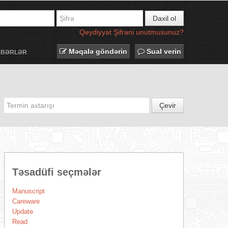
Daxil ol
Qeydiyyat
Şifrəni unutmusunuz?
Məqalə göndərin
Sual verin
ƏBƏRLƏR
Çevir
Təsadüfi seçmələr
Manuscript
Careware
Update
Read