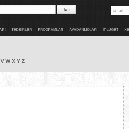
Tap
ARI
TƏDBİRLƏR
PROQRAMLAR
AVADANLIQLAR
IT LÜĞƏT
X
V
W
X
Y
Z