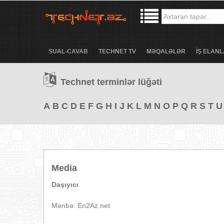
SUAL-CAVAB
TECHNET TV
MƏQALƏLƏR
İŞ ELANL
Technet terminlər lüğəti
A
B
C
D
E
F
G
H
I
J
K
L
M
N
O
P
Q
R
S
T
U
Media
Daşıyıcı
Mənbə: En2Az.net