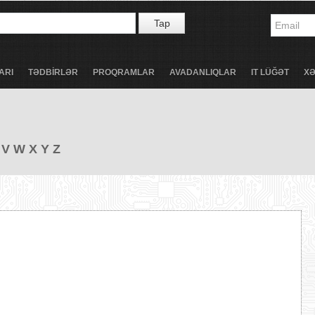
Tap
ARI
TƏDBİRLƏR
PROQRAMLAR
AVADANLIQLAR
IT LÜĞƏT
X
V
W
X
Y
Z