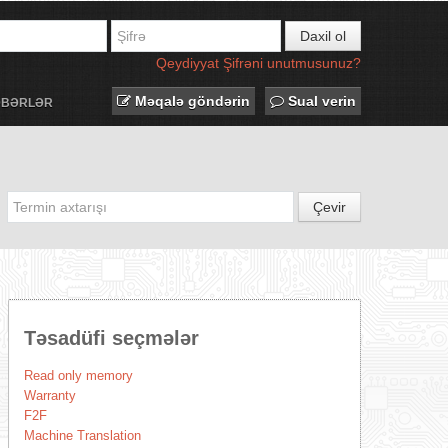
Daxil ol
Qeydiyyat
Şifrəni unutmusunuz?
Məqalə göndərin
Sual verin
ƏBƏRLƏR
Çevir
Təsadüfi seçmələr
Read only memory
Warranty
F2F
Machine Translation