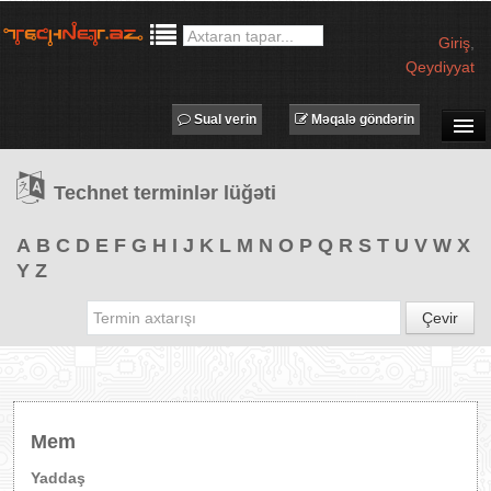
Giriş
,
Qeydiyyat
Sual verin
Məqalə göndərin
SUAL-CAVAB
Technet terminlər lüğəti
TECHNET TV
MƏQALƏLƏR
A
B
C
D
E
F
G
H
I
J
K
L
M
N
O
P
Q
R
S
T
U
V
W
X
Y
Z
İŞ ELANLARI
TƏDBİRLƏR
Çevir
PROQRAMLAR
AVADANLIQLAR
IT LÜĞƏT
Mem
XƏBƏRLƏR
Yaddaş