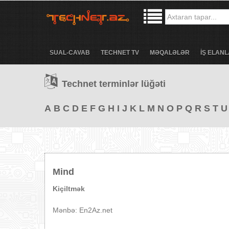
SUAL-CAVAB
TECHNET TV
MƏQALƏLƏR
İŞ ELANL
Technet terminlər lüğəti
A
B
C
D
E
F
G
H
I
J
K
L
M
N
O
P
Q
R
S
T
U
Mind
Kiçiltmək
Mənbə: En2Az.net