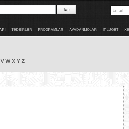
Tap
ARI
TƏDBİRLƏR
PROQRAMLAR
AVADANLIQLAR
IT LÜĞƏT
X
V
W
X
Y
Z