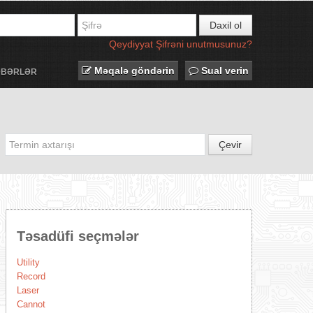
Daxil ol
Qeydiyyat
Şifrəni unutmusunuz?
Məqalə göndərin
Sual verin
ƏBƏRLƏR
Çevir
Təsadüfi seçmələr
Utility
Record
Laser
Cannot