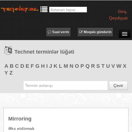
Giriş
,
Qeydiyyat
Sual verin
Məqalə göndərin
SUAL-CAVAB
Technet terminlər lüğəti
TECHNET TV
MƏQALƏLƏR
A
B
C
D
E
F
G
H
I
J
K
L
M
N
O
P
Q
R
S
T
U
V
W
X
Y
Z
İŞ ELANLARI
TƏDBİRLƏR
Çevir
PROQRAMLAR
AVADANLIQLAR
IT LÜĞƏT
Mirroring
XƏBƏRLƏR
Əks etdirmək