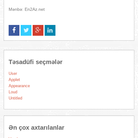
Mənbə: En2Az.net
Təsadüfi seçmələr
User
Applet
Appearance
Loud
Untitled
Ən çox axtarılanlar