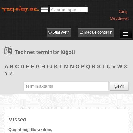
Giriş
,
Qeydiyyat
Sual verin
Məqalə göndərin
SUAL-CAVAB
Technet terminlər lüğəti
TECHNET TV
MƏQALƏLƏR
A
B
C
D
E
F
G
H
I
J
K
L
M
N
O
P
Q
R
S
T
U
V
W
X
Y
Z
İŞ ELANLARI
TƏDBİRLƏR
Çevir
PROQRAMLAR
AVADANLIQLAR
IT LÜĞƏT
Missed
XƏBƏRLƏR
Qaçırılmış, Buraxılmış