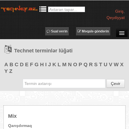
Giriş
,
Qeydiyyat
Sual verin
Məqalə göndərin
SUAL-CAVAB
Technet terminlər lüğəti
TECHNET TV
MƏQALƏLƏR
A
B
C
D
E
F
G
H
I
J
K
L
M
N
O
P
Q
R
S
T
U
V
W
X
Y
Z
İŞ ELANLARI
TƏDBİRLƏR
Çevir
PROQRAMLAR
AVADANLIQLAR
IT LÜĞƏT
Mix
XƏBƏRLƏR
Qarışdırmaq