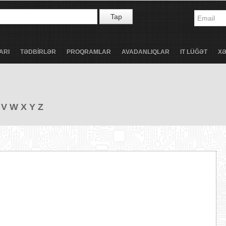
Tap
ARI
TƏDBİRLƏR
PROQRAMLAR
AVADANLIQLAR
IT LÜĞƏT
X
V
W
X
Y
Z