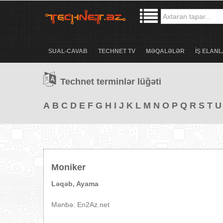
SUAL-CAVAB
TECHNET TV
MƏQALƏLƏR
İŞ ELANL
Technet terminlər lüğəti
A
B
C
D
E
F
G
H
I
J
K
L
M
N
O
P
Q
R
S
T
U
Moniker
Ləqəb, Ayama
Mənbə: En2Az.net