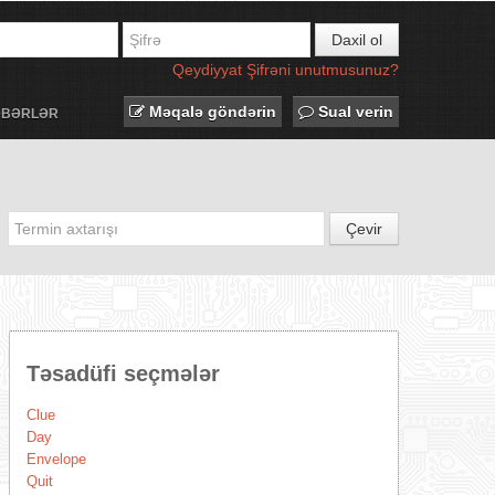
Daxil ol
Qeydiyyat
Şifrəni unutmusunuz?
Məqalə göndərin
Sual verin
ƏBƏRLƏR
Çevir
Təsadüfi seçmələr
Clue
Day
Envelope
Quit