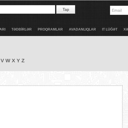
Tap
ARI
TƏDBİRLƏR
PROQRAMLAR
AVADANLIQLAR
IT LÜĞƏT
X
V
W
X
Y
Z