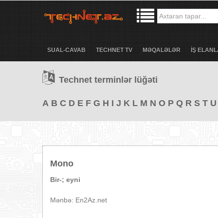
SUAL-CAVAB
TECHNET TV
MƏQALƏLƏR
İŞ ELANL
Technet terminlər lüğəti
A
B
C
D
E
F
G
H
I
J
K
L
M
N
O
P
Q
R
S
T
U
Mono
Bir-; eyni
Mənbə: En2Az.net