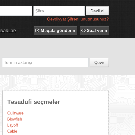
Daxil ol
Qeydiyyat
Şifrəni unutmusunuz?
Məqalə göndərin
Sual verin
ƏBƏRLƏR
Çevir
Təsadüfi seçmələr
Guiltware
Blowfish
Layoff
Cable