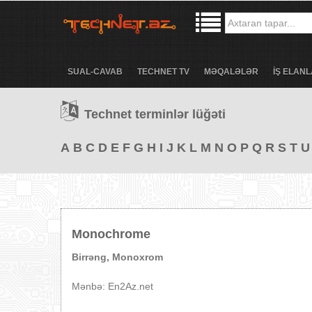
SUAL-CAVAB
TECHNET TV
MƏQALƏLƏR
İŞ ELANL
Technet terminlər lüğəti
A
B
C
D
E
F
G
H
I
J
K
L
M
N
O
P
Q
R
S
T
U
Monochrome
Birrəng, Monoxrom
Mənbə: En2Az.net