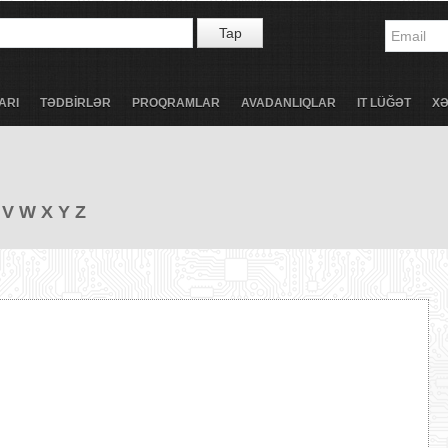
Tap
ARI
TƏDBİRLƏR
PROQRAMLAR
AVADANLIQLAR
IT LÜĞƏT
X
V
W
X
Y
Z