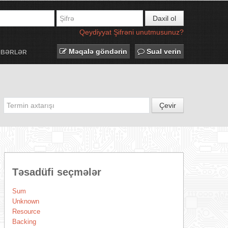
Daxil ol
Qeydiyyat
Şifrəni unutmusunuz?
Məqalə göndərin
Sual verin
ƏBƏRLƏR
Çevir
Təsadüfi seçmələr
Sum
Unknown
Resource
Backing