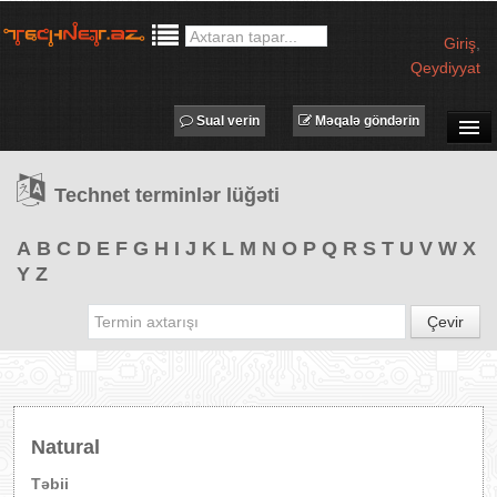
Giriş
,
Qeydiyyat
Sual verin
Məqalə göndərin
SUAL-CAVAB
Technet terminlər lüğəti
TECHNET TV
MƏQALƏLƏR
A
B
C
D
E
F
G
H
I
J
K
L
M
N
O
P
Q
R
S
T
U
V
W
X
Y
Z
İŞ ELANLARI
TƏDBİRLƏR
Çevir
PROQRAMLAR
AVADANLIQLAR
IT LÜĞƏT
Natural
XƏBƏRLƏR
Təbii