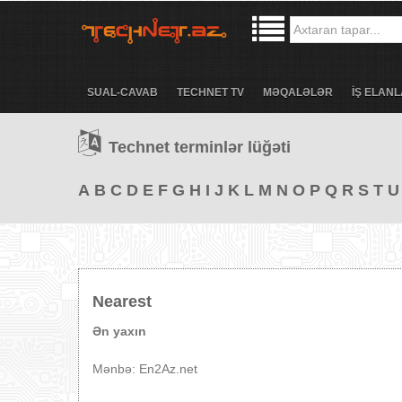
SUAL-CAVAB
TECHNET TV
MƏQALƏLƏR
İŞ ELANL
Technet terminlər lüğəti
A
B
C
D
E
F
G
H
I
J
K
L
M
N
O
P
Q
R
S
T
U
Nearest
Ən yaxın
Mənbə: En2Az.net