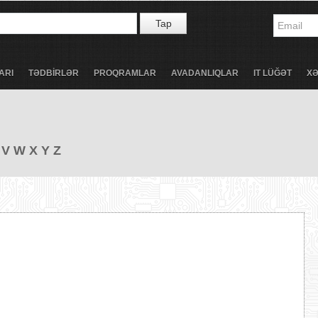
Tap
ARI
TƏDBİRLƏR
PROQRAMLAR
AVADANLIQLAR
IT LÜĞƏT
X
V
W
X
Y
Z