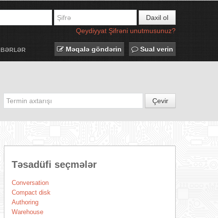
Daxil ol
Qeydiyyat
Şifrəni unutmusunuz?
Məqalə göndərin
Sual verin
ƏBƏRLƏR
Çevir
Təsadüfi seçmələr
Conversation
Compact disk
Authoring
Warehouse