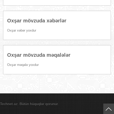
Oxşar mövzuda xəbərlər
Oxşar xəbər yoxdur
Oxşar mövzuda məqalələr
Oxşar məqalə yoxdur
Technet.az. Bütün hüquqlar qorunur.