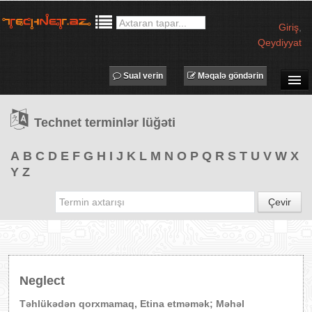
Giriş
,
Qeydiyyat
Sual verin
Məqalə göndərin
SUAL-CAVAB
Technet terminlər lüğəti
TECHNET TV
MƏQALƏLƏR
A
B
C
D
E
F
G
H
I
J
K
L
M
N
O
P
Q
R
S
T
U
V
W
X
Y
Z
İŞ ELANLARI
TƏDBİRLƏR
Çevir
PROQRAMLAR
AVADANLIQLAR
IT LÜĞƏT
Neglect
XƏBƏRLƏR
Təhlükədən qorxmamaq, Etina etməmək; Məhəl