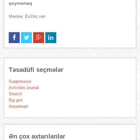
qoymamaq
Mənbə: En2Az.net
Təsadüfi seçmələr
Suppression
Activities journal
Stretch
Big grin
Arrowhead
Ən çox axtarılanlar