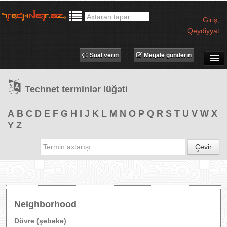
Giriş
,
Qeydiyyat
Sual verin
Məqalə göndərin
SUAL-CAVAB
Technet terminlər lüğəti
TECHNET TV
MƏQALƏLƏR
A
B
C
D
E
F
G
H
I
J
K
L
M
N
O
P
Q
R
S
T
U
V
W
X
Y
Z
İŞ ELANLARI
TƏDBİRLƏR
Çevir
PROQRAMLAR
AVADANLIQLAR
IT LÜĞƏT
Neighborhood
XƏBƏRLƏR
Dövrə (şəbəkə)