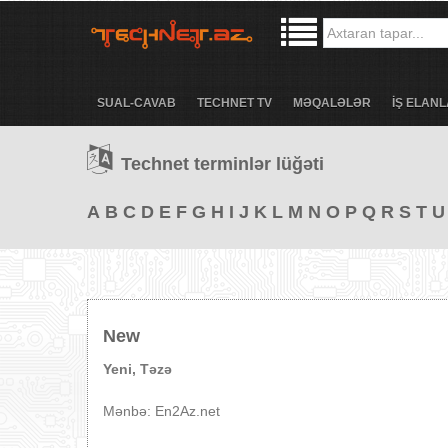
SUAL-CAVAB
TECHNET TV
MƏQALƏLƏR
İŞ ELANL
Technet terminlər lüğəti
A
B
C
D
E
F
G
H
I
J
K
L
M
N
O
P
Q
R
S
T
U
New
Yeni, Təzə
Mənbə: En2Az.net