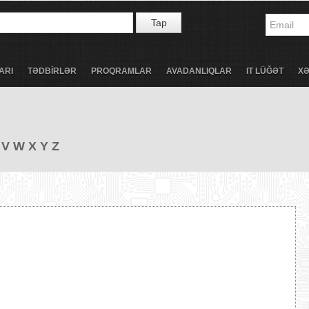
Tap
ARI
TƏDBİRLƏR
PROQRAMLAR
AVADANLIQLAR
IT LÜĞƏT
X
V
W
X
Y
Z