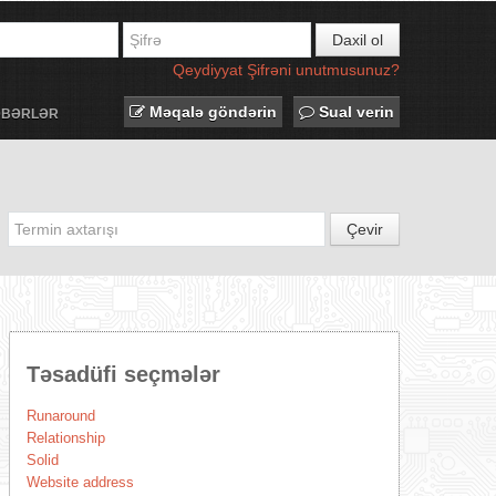
Daxil ol
Qeydiyyat
Şifrəni unutmusunuz?
Məqalə göndərin
Sual verin
ƏBƏRLƏR
Çevir
Təsadüfi seçmələr
Runaround
Relationship
Solid
Website address